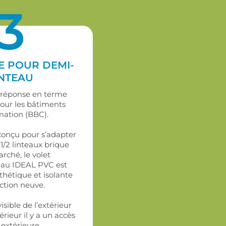
3
E POUR DEMI-
INTEAU
a réponse en terme
our les bâtiments
ation (BBC).
onçu pour s’adapter
1/2 linteaux brique
rché, le volet
teau IDEAL PVC est
thétique et isolante
ction neuve.
visible de l’extérieur
rieur il y a un accès
extérieure.