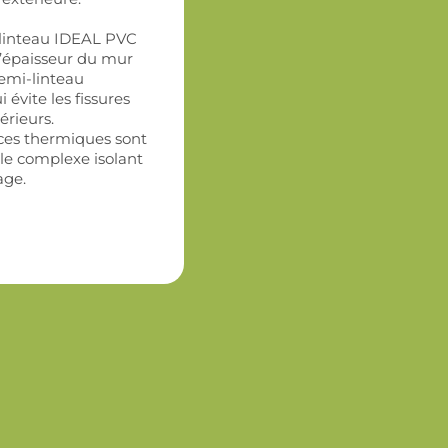
 linteau IDEAL PVC
l’épaisseur du mur
demi-linteau
évite les fissures
érieurs.
ces thermiques sont
 le complexe isolant
age.