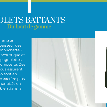
|
OLETS BATTANTS
Du haut de gamme
gamme en
paisseur des
 mouchette »
n acoustique et
spagnolettes
 composite. Des
vous assurent
on sont en
caractère plus
s menuisés en
 bien dans la