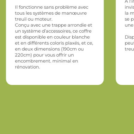
A l’
Il fonctionne sans problème avec
invi
tous les systèmes de manœuvre
la m
treuil ou moteur.
se p
Conçu avec une trappe arrondie et
une 
un système d’accessoires, ce coffre
est disponible en couleur blanche
Disp
et en différents coloris plaxés, et ce,
peu
en deux dimensions (190cm ou
treu
220cm) pour vous offrir un
encombrement. minimal en
rénovation.