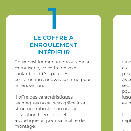
1
LE COFFRE À
ENROULEMENT
INTÉRIEUR
En se positionnant au dessus de la
Le c
menuiserie, ce coffre de volet
est 
roulant est idéal pour les
pas 
constructions neuves, comme pour
Ave
la rénovation.
seu
pou
Il offre des caractéristiques
jusq
techniques novatrices grâce à sa
esth
structure robuste, son niveau
d’isolation thermique et
Le c
acoustique, et pour sa facilité de
cap
montage.