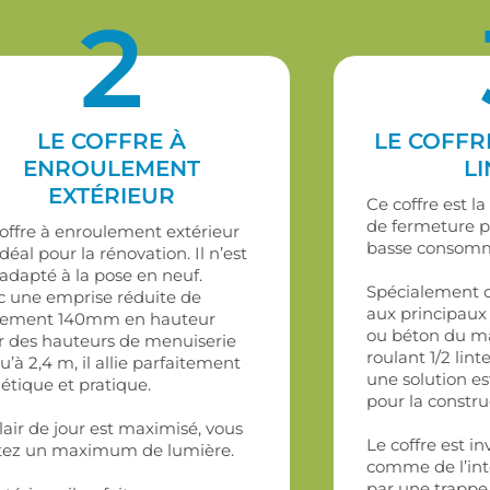
2
LE COFFRE À
LE COFFR
ENROULEMENT
L
EXTÉRIEUR
Ce coffre est l
de fermeture p
offre à enroulement extérieur
basse consomm
idéal pour la rénovation. Il n’est
adapté à la pose en neuf.
Spécialement c
c une emprise réduite de
aux principaux 
lement 140mm en hauteur
ou béton du ma
r des hauteurs de menuiserie
roulant 1/2 lin
u’à 2,4 m, il allie parfaitement
une solution es
étique et pratique.
pour la constru
lair de jour est maximisé, vous
Le coffre est in
tez un maximum de lumière.
comme de l’inté
par une trappe 