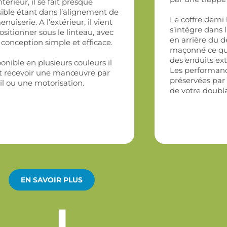
intérieur, il se fait presque
sible étant dans l’alignement de
Le coffre demi
enuiserie. A l’extérieur, il vient
s’intègre dans 
ositionner sous le linteau, avec
en arrière du 
conception simple et efficace.
maçonné ce qui 
des enduits ext
onible en plusieurs couleurs il
Les performan
t recevoir une manœuvre par
préservées par
il ou une motorisation.
de votre doubl
EN SAVOIR PLUS